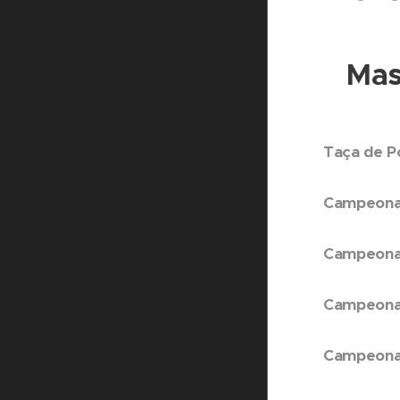
Masc
Taça de P
Campeonat
Campeonat
Campeonat
Campeonato