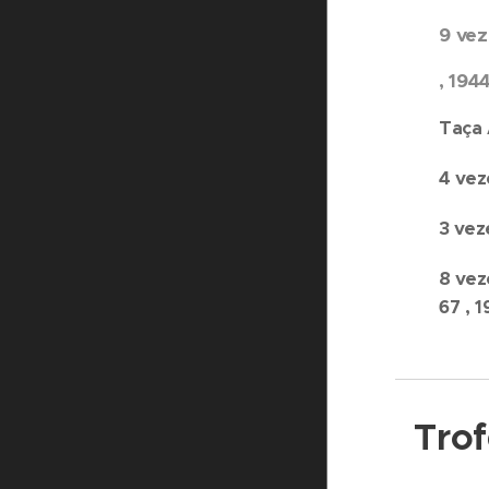
9 vez
, 194
Taça 
4 vez
3 vez
8 vez
67 , 
Trofé