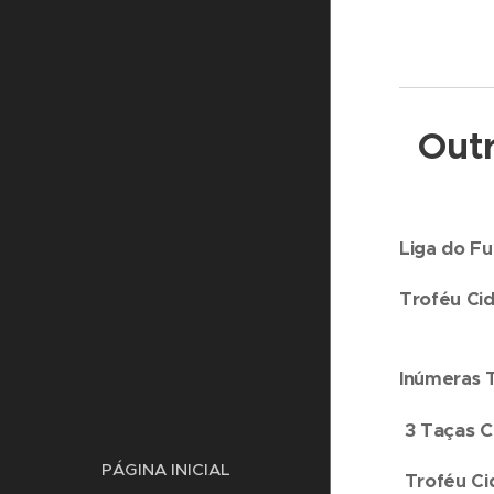
Outr
Liga do F
Troféu Ci
Inúmeras 
3 Taças C
PÁGINA INICIAL
Troféu Ci