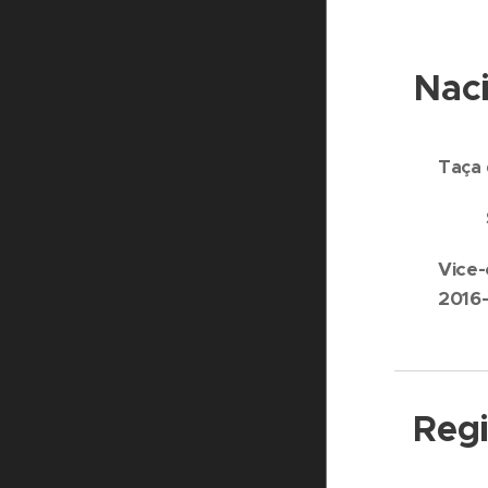
Naci
Taça 
Superta
Vice-
2016-
Regi